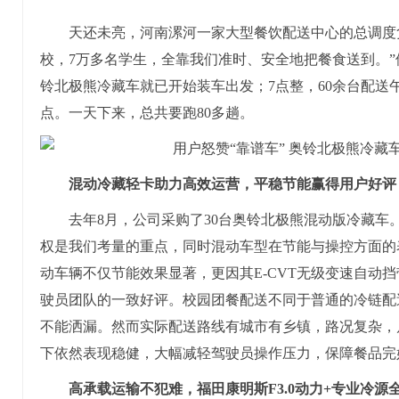
天还未亮，河南漯河一家大型餐饮配送中心的总调度负
校，7万多名学生，全靠我们准时、安全地把餐食送到。”
铃北极熊冷藏车就已开始装车出发；7点整，60余台配送
点。一天下来，总共要跑80多趟。
混动
冷藏轻卡
助力高效运营，平稳节能赢得用户好评
去年8月，公司采购了30台奥铃北极熊混动版冷藏车
权是我们考量的重点，同时混动车型在节能与操控方面的
动车辆不仅节能效果显著，更因其E-CVT无级变速自动
驶员团队的一致好评。校园团餐配送不同于普通的冷链配
不能洒漏。然而实际配送路线有城市有乡镇，路况复杂，
下依然表现稳健，大幅减轻驾驶员操作压力，保障餐品完
高承载
运输不犯难，
福田康明斯
F3.0动力+专业冷