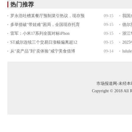
热门推荐
罗永浩吐槽某餐厅预制菜引热议，现存预
09-15
我国
多举措破“带娃难”困局，全国现存托育
09-15
德尔股
雷军：小米17系列全面对标iPhon
09-15
浙江
ST威尔连续三个交易日涨幅偏离超12
09-15
20
从“卖产品”到“卖体验”咸宁美食借博
09-14
lul
市场报道网-未经本站允
Copyright © 2018 A