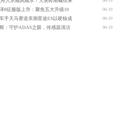
龙舟入水顺风顺水！大美岭南喊你来
06-19
泽8征服版上市：聚焦五大升级10
06-19
车手天马赛道亲测星途ES以硬核成
06-19
斯：守护ADAS之眼，传感器清洁
06-19