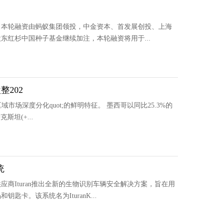
，本轮融资由蚂蚁集团领投，中金资本、首发展创投、上海
红杉中国种子基金继续加注，本轮融资将用于...
202
域市场深度分化quot;的鲜明特征。 墨西哥以同比25.3%的
坦(+...
统
商Ituran推出全新的生物识别车辆安全解决方案，旨在用
卡。该系统名为IturanK...