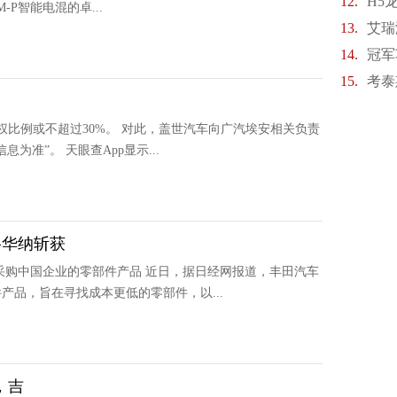
12.
H5
-P智能电混的卓...
13.
艾瑞
14.
冠军
15.
考泰
权比例或不超过30%。 对此，盖世汽车向广汽埃安相关负责
准”。 天眼查App显示...
格华纳斩获
采购中国企业的零部件产品 近日，据日经网报道，丰田汽车
品，旨在寻找成本更低的零部件，以...
，吉