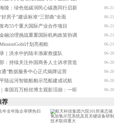
海陵：绿色低碳润民心碳惠同行启新
06-21
“好房子”建设标准“三部曲”全面
06-21
发布55个重大国际产业合作项目
06-21
金融治理挑战重重国际机构政策协调
06-21
issionGobi计划亮相欧
06-21
录｜洪水中的陆丰渔家救援队
06-20
部：持续关注外国商务人士诉求营造
06-20
数通”数据服务中心正式揭牌运营
06-20
平陆运河智能船舶示范船建成试航
06-20
｜泰国百万粉丝博主观影泪崩：一听
06-20
推荐