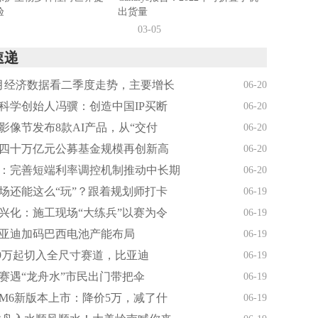
验
出货量
03-05
速递
月经济数据看二季度走势，主要增长
06-20
科学创始人冯骥：创造中国IP买断
06-20
影像节发布8款AI产品，从“交付
06-20
四十万亿元公募基金规模再创新高
06-20
：完善短端利率调控机制推动中长期
06-20
场还能这么“玩”？跟着规划师打卡
06-19
兴化：施工现场“大练兵”以赛为令
06-19
亚迪加码巴西电池产能布局
06-19
.99万起切入全尺寸赛道，比亚迪
06-19
赛遇“龙舟水”市民出门带把伞
06-19
M6新版本上市：降价5万，减了什
06-19