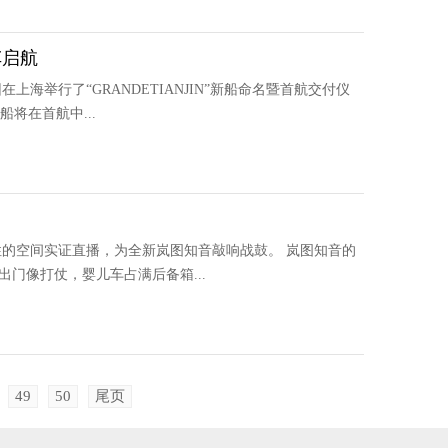
车启航
上海举行了“GRANDETIANJIN”新船命名暨首航交付仪
船将在首航中...
性的空间实证直播，为全新岚图知音敲响战鼓。 岚图知音的
出门像打仗，婴儿车占满后备箱...
49
50
尾页