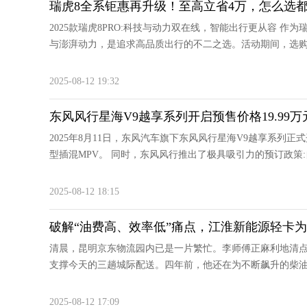
瑞虎8全系钜惠再升级！至高立省4万，怎么选
2025款瑞虎8PRO:科技与动力双在线，智能出行更从容 作为
与澎湃动力，是追求高品质出行的不二之选。活动期间，选购这款车
2025-08-12 19:32
东风风行星海V9越享系列开启预售价格19.99万
2025年8月11日，东风汽车旗下东风风行星海V9越享系列正
型插混MPV。 同时，东风风行推出了极具吸引力的预订政策:自202
2025-08-12 18:15
破解“油费高、效率低”痛点，江淮新能源轻卡
清晨，昆明京东物流园内已是一片繁忙。李师傅正麻利地清点
支撑今天的三趟城际配送。四年前，他还在为不断飙升的柴油价
2025-08-12 17:09