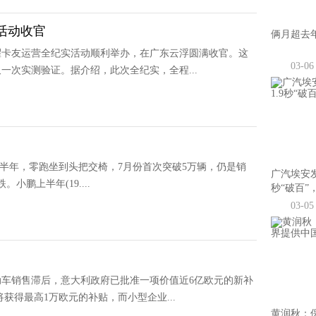
活动收官
俩月超去
嵘耀卡友运营全纪实活动顺利举办，在广东云浮圆满收官。这
03-06
次实测验证。据介绍，此次全纪实，全程...
半年，零跑坐到头把交椅，7月份首次突破5万辆，仍是销
广汽埃安发
。小鹏上半年(19....
秒“破百”
03-05
动车销售滞后，意大利政府已批准一项价值近6亿欧元的新补
获得最高1万欧元的补贴，而小型企业...
黄润秋：