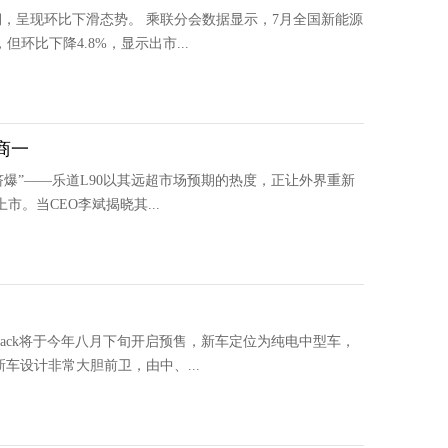
期，呈现环比下滑态势。 乘联分会数据显示，7月全国新能源
环比下降4.8%，显示出市...
商一
挤爆”——乐道L90以其远超市场预期的热度，正让外界重新
市。当CEO李斌揭晓其...
tback将于今年八月下旬开启预售，新车定位为纯电中型车，
车设计非常大胆前卫，由中、...