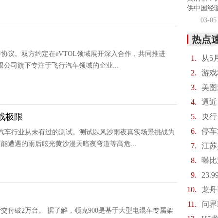
供中国经
03-05
热点
协议。双方约定在eVTOL领域展开深入合作，共同推进
1.
从5
限公司旗下专注于飞行汽车领域的企业...
2.
游戏
3.
美图
4.
逼近
战极限
5.
央行
6.
停车
内汽车行业从未有过的测试。测试以风沙雨夜真实场景挑战为
遭遇的雨后眩光黄沙漫天暗夜弯道等高危...
7.
江苏
8.
曝比
9.
23
10.
龙舟
11.
问界
计交付破2万台。 据了解，领克900是基于大型电混车专属架