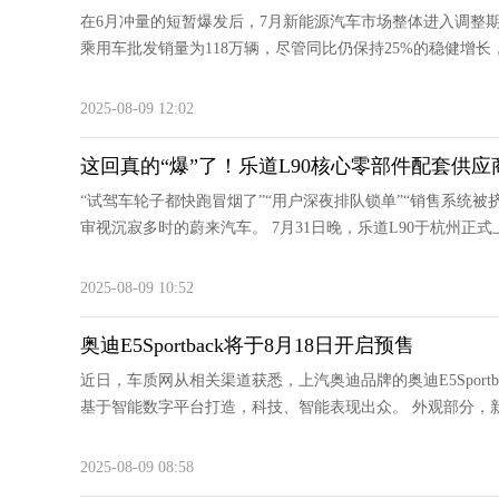
在6月冲量的短暂爆发后，7月新能源汽车市场整体进入调整
乘用车批发销量为118万辆，尽管同比仍保持25%的稳健增长，但
2025-08-09 12:02
这回真的“爆”了！乐道L90核心零部件配套供应
“试驾车轮子都快跑冒烟了”“用户深夜排队锁单”“销售系统被
审视沉寂多时的蔚来汽车。 7月31日晚，乐道L90于杭州正式上
2025-08-09 10:52
奥迪E5Sportback将于8月18日开启预售
近日，车质网从相关渠道获悉，上汽奥迪品牌的奥迪E5Spor
基于智能数字平台打造，科技、智能表现出众。 外观部分，新
2025-08-09 08:58