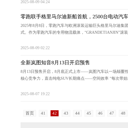
2025-08-09 04:24
零跑联手格里马尔迪新船首航，2500台电动汽
2025年8月8日，零跑汽车与欧洲滚装运输巨头格里马尔迪集团在
式。作为零跑汽车的专用物流载体，“GRANDETIANJIN”滚装
2025-08-09 02:22
全新岚图知音8月13日开启预售
8月13日预售开启，8月底正式上市——岚图汽车以一场颠覆
核心竞争力，直击纯电SUV长期痛点——空间效率 “每次带娃
2025-08-07 19:22
首页
41
42
43
44
45
46
47
48