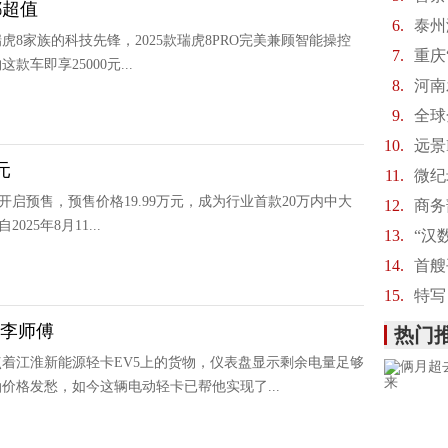
都超值
6.
泰州
瑞虎8家族的科技先锋，2025款瑞虎8PRO完美兼顾智能操控
7.
重庆
即享25000元...
8.
河南
9.
全球
10.
远景M
元
11.
微纪
式开启预售，预售价格19.99万元，成为行业首款20万内中大
12.
商务
5年8月11...
13.
“汉
14.
首艘
15.
特写
为李师傅
热门
着江淮新能源轻卡EV5上的货物，仪表盘显示剩余电量足够
格发愁，如今这辆电动轻卡已帮他实现了...