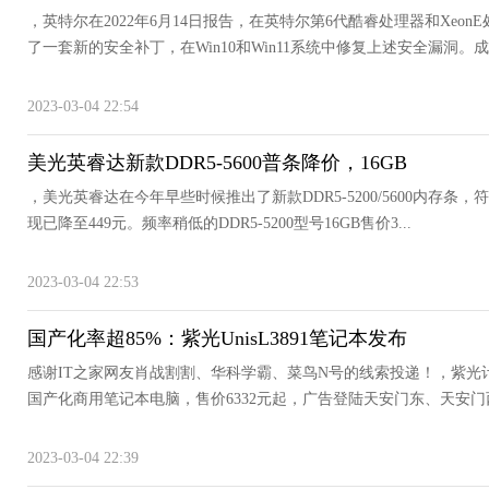
，英特尔在2022年6月14日报告，在英特尔第6代酷睿处理器和Xeo
了一套新的安全补丁，在Win10和Win11系统中修复上述安全漏洞。成功
2023-03-04 22:54
美光英睿达新款DDR5-5600普条降价，16GB
，美光英睿达在今年早些时候推出了新款DDR5-5200/5600内存条，符合J
现已降至449元。频率稍低的DDR5-5200型号16GB售价3...
2023-03-04 22:53
国产化率超85%：紫光UnisL3891笔记本发布
感谢IT之家网友肖战割割、华科学霸、菜鸟N号的线索投递！，紫光计算
国产化商用笔记本电脑，售价6332元起，广告登陆天安门东、天安门西
2023-03-04 22:39