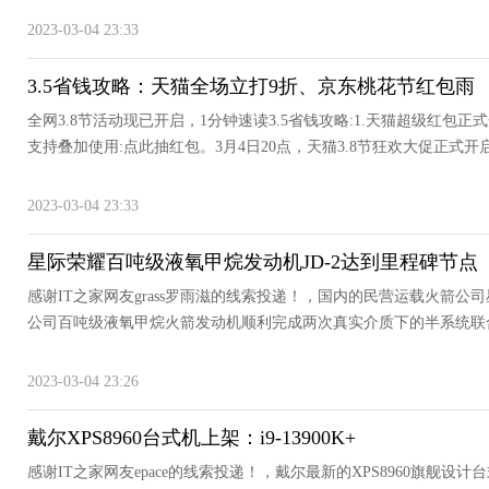
2023-03-04 23:33
3.5省钱攻略：天猫全场立打9折、京东桃花节红包雨
全网3.8节活动现已开启，1分钟速读3.5省钱攻略:1.天猫超级红包正
支持叠加使用:点此抽红包。3月4日20点，天猫3.8节狂欢大促正式开启
2023-03-04 23:33
星际荣耀百吨级液氧甲烷发动机JD-2达到里程碑节点
感谢IT之家网友grass罗雨滋的线索投递！，国内的民营运载火箭公司星
公司百吨级液氧甲烷火箭发动机顺利完成两次真实介质下的半系统联合
2023-03-04 23:26
戴尔XPS8960台式机上架：i9-13900K+
感谢IT之家网友epace的线索投递！，戴尔最新的XPS8960旗舰设计台式机现